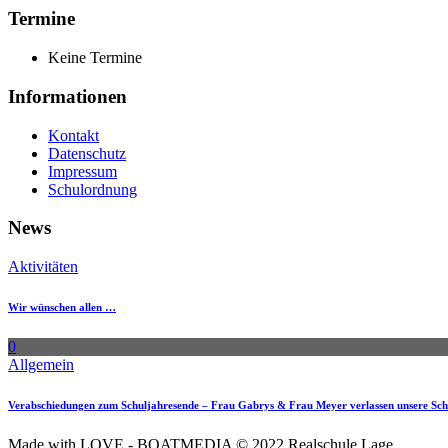
Termine
Keine Termine
Informationen
Kontakt
Datenschutz
Impressum
Schulordnung
News
Aktivitäten
Wir wünschen allen …
0
Allgemein
Verabschiedungen zum Schuljahresende – Frau Gabrys & Frau Meyer verlassen unsere Sch
Made with LOVE - BOATMEDIA © 2022 Realschule Lage