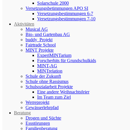
Solarschule 2000
Versetzungsbetimmungen APO SI
Versetzungsbestimmungen 6-7
Versetzungsbestimmungen 7-10
Aktivitäten
Musical AG
Bio- und Gartenbau AG
buddy_Projekt
Fairtrade School
MINT Projekte
ExperiMINTarium
Forscherhits für Grundschulkids
MINT-AG
MINTrelation
Schule der Zukunft
Schule ohne Rassismus
Schulsozialarbeit Projekte
Eine andere Weihnachtsfeier
Im Team zum Ziel
Werreprojekt
Gewässerlehrpfad
Beratung
Drogen und Süchte
Essstörungen
Familienberatung