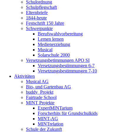
Schulordnung
Schulpflegschaft
Elternbriefe
1844-heute
Festschrift 150 Jahre
Schwerpunkte
Berufswahlvorbereitung
Lernen lernen
Medienerziehung
Musical
Solarschule 2000
Versetzungsbetimmungen APO SI
Versetzungsbestimmungen 6-7
Versetzungsbestimmungen 7-10
Aktivitäten
Musical AG
Bio- und Gartenbau AG
buddy_Projekt
Fairtrade School
MINT Projekte
ExperiMINTarium
Forscherhits für Grundschulkids
MINT-AG
MINTrelation
Schule der Zukunft