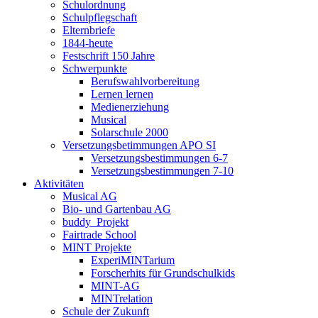
Schulordnung
Schulpflegschaft
Elternbriefe
1844-heute
Festschrift 150 Jahre
Schwerpunkte
Berufswahlvorbereitung
Lernen lernen
Medienerziehung
Musical
Solarschule 2000
Versetzungsbetimmungen APO SI
Versetzungsbestimmungen 6-7
Versetzungsbestimmungen 7-10
Aktivitäten
Musical AG
Bio- und Gartenbau AG
buddy_Projekt
Fairtrade School
MINT Projekte
ExperiMINTarium
Forscherhits für Grundschulkids
MINT-AG
MINTrelation
Schule der Zukunft