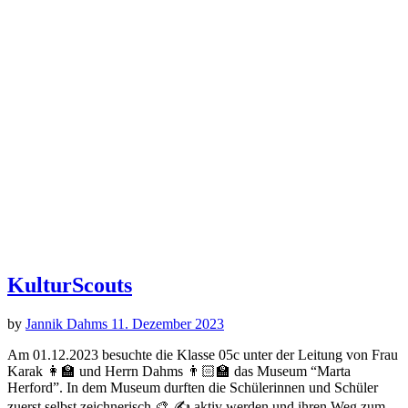
KulturScouts
by
Jannik Dahms
11. Dezember 2023
Am 01.12.2023 besuchte die Klasse 05c unter der Leitung von Frau
Karak 👩‍🏫 und Herrn Dahms 👨🏻‍🏫 das Museum “Marta
Herford”. In dem Museum durften die Schülerinnen und Schüler
zuerst selbst zeichnerisch 🎨 ✍️ aktiv werden und ihren Weg zum