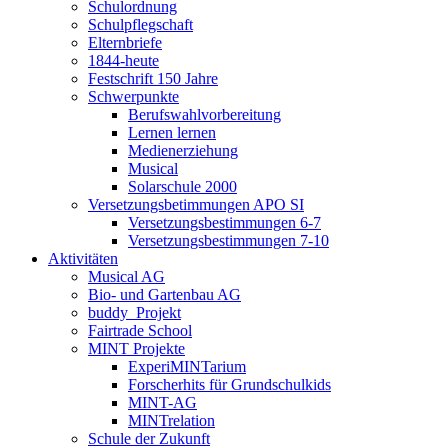
Schulordnung
Schulpflegschaft
Elternbriefe
1844-heute
Festschrift 150 Jahre
Schwerpunkte
Berufswahlvorbereitung
Lernen lernen
Medienerziehung
Musical
Solarschule 2000
Versetzungsbetimmungen APO SI
Versetzungsbestimmungen 6-7
Versetzungsbestimmungen 7-10
Aktivitäten
Musical AG
Bio- und Gartenbau AG
buddy_Projekt
Fairtrade School
MINT Projekte
ExperiMINTarium
Forscherhits für Grundschulkids
MINT-AG
MINTrelation
Schule der Zukunft