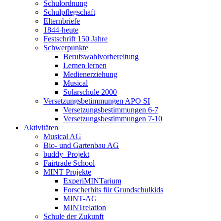
Schulordnung
Schulpflegschaft
Elternbriefe
1844-heute
Festschrift 150 Jahre
Schwerpunkte
Berufswahlvorbereitung
Lernen lernen
Medienerziehung
Musical
Solarschule 2000
Versetzungsbetimmungen APO SI
Versetzungsbestimmungen 6-7
Versetzungsbestimmungen 7-10
Aktivitäten
Musical AG
Bio- und Gartenbau AG
buddy_Projekt
Fairtrade School
MINT Projekte
ExperiMINTarium
Forscherhits für Grundschulkids
MINT-AG
MINTrelation
Schule der Zukunft