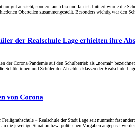
ht nur gut aussieht, sondern auch bio und fair ist. Initiiert wurde die
hiedenen Oberteilen zusammengestellt. Besonders wichtig war den Schü
üler der Realschule Lage erhielten ihre Ab
n der Corona-Pandemie auf den Schulbetrieb als „normal“ bezeichnet 
ie Schülerinnen und Schüler der Abschlussklassen der Realschule Lage
ten von Corona
eiligrathschule – Realschule der Stadt Lage seit nunmehr fast andert
n die jeweilige Situation bzw. politischen Vorgaben angepasst werden. 