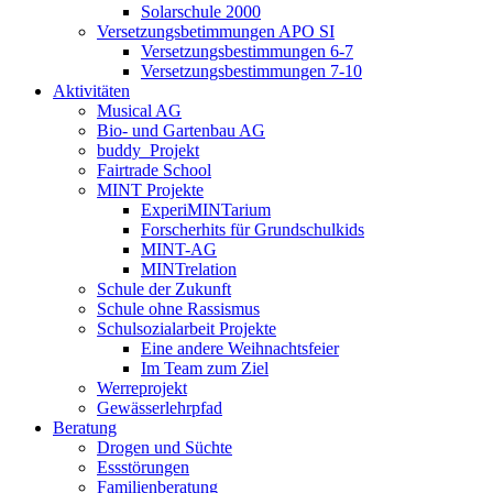
Solarschule 2000
Versetzungsbetimmungen APO SI
Versetzungsbestimmungen 6-7
Versetzungsbestimmungen 7-10
Aktivitäten
Musical AG
Bio- und Gartenbau AG
buddy_Projekt
Fairtrade School
MINT Projekte
ExperiMINTarium
Forscherhits für Grundschulkids
MINT-AG
MINTrelation
Schule der Zukunft
Schule ohne Rassismus
Schulsozialarbeit Projekte
Eine andere Weihnachtsfeier
Im Team zum Ziel
Werreprojekt
Gewässerlehrpfad
Beratung
Drogen und Süchte
Essstörungen
Familienberatung