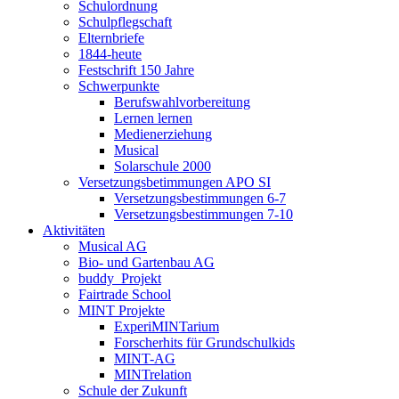
Schulordnung
Schulpflegschaft
Elternbriefe
1844-heute
Festschrift 150 Jahre
Schwerpunkte
Berufswahlvorbereitung
Lernen lernen
Medienerziehung
Musical
Solarschule 2000
Versetzungsbetimmungen APO SI
Versetzungsbestimmungen 6-7
Versetzungsbestimmungen 7-10
Aktivitäten
Musical AG
Bio- und Gartenbau AG
buddy_Projekt
Fairtrade School
MINT Projekte
ExperiMINTarium
Forscherhits für Grundschulkids
MINT-AG
MINTrelation
Schule der Zukunft