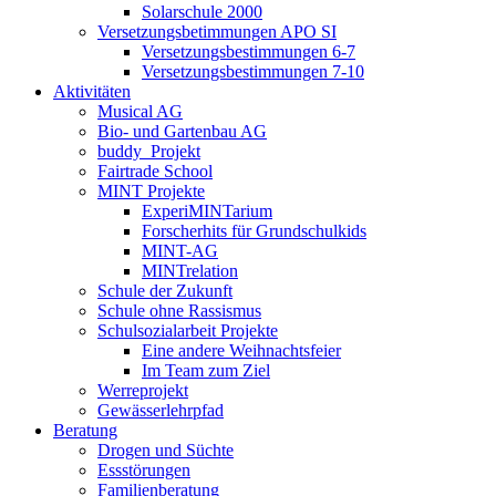
Solarschule 2000
Versetzungsbetimmungen APO SI
Versetzungsbestimmungen 6-7
Versetzungsbestimmungen 7-10
Aktivitäten
Musical AG
Bio- und Gartenbau AG
buddy_Projekt
Fairtrade School
MINT Projekte
ExperiMINTarium
Forscherhits für Grundschulkids
MINT-AG
MINTrelation
Schule der Zukunft
Schule ohne Rassismus
Schulsozialarbeit Projekte
Eine andere Weihnachtsfeier
Im Team zum Ziel
Werreprojekt
Gewässerlehrpfad
Beratung
Drogen und Süchte
Essstörungen
Familienberatung